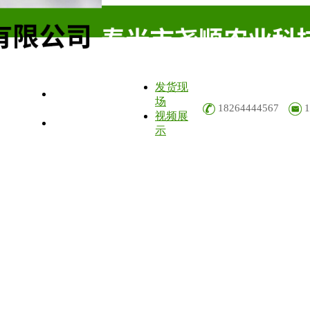
发货现
品展示
行业资讯
场
18264444567
视频展
言反馈
联系我们
示