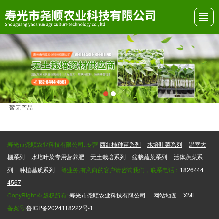
首页
关于我们
产品展示
行业资讯
发货现场
视频展示
留言反馈
联系我们
暂无产品
寿光市尧顺农业科技有限公司.,专营
西红柿种苗系列
水培叶菜系列
温室大
棚系列
水培叶菜专用营养肥
无土栽培系列
盆栽蔬菜系列
活体蔬菜系
列
种植基质系列
等业务,有意向的客户请咨询我们，联系电话：
1826444
4567
CopyRight © 版权所有:
寿光市尧顺农业科技有限公司.
网站地图
XML
备案号:
鲁ICP备2024118222号-1