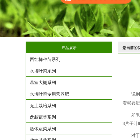
产品展示
您当前的
西红柿种苗系列
水培叶菜系列
温室大棚系列
水培叶菜专用营养肥
说到黄
着就要进
无土栽培系列
如果不
盆栽蔬菜系列
3片子叶
活体蔬菜系列
对于棚