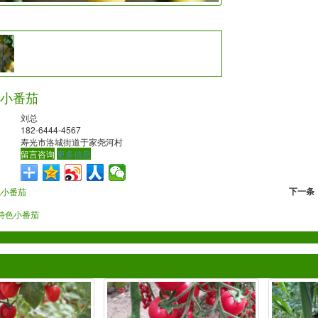
小番茄
刘总
182-6444-4567
寿光市洛城街道于家尧河村
留言咨询
更多信息
下一条
色小番茄
特色小番茄