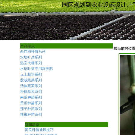
产品展示
您当前的位
西红柿种苗系列
水培叶菜系列
温室大棚系列
水培叶菜专用营养肥
无土栽培系列
盆栽蔬菜系列
活体蔬菜系列
种植基质系列
南瓜种苗系列
黄瓜种苗系列
茄子种苗系列
辣椒种苗系列
新闻动态
黄瓜种苗通风技巧