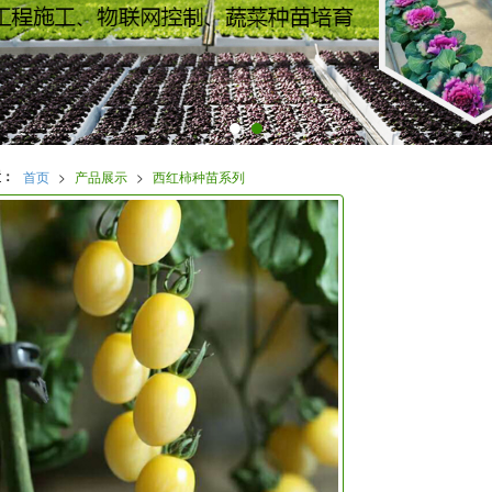
置：
首页
>
产品展示
>
西红柿种苗系列