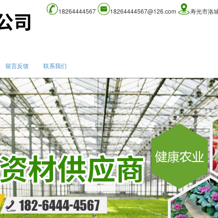
18264444567
18264444567@126.com
寿光市洛
留言反馈
联系我们