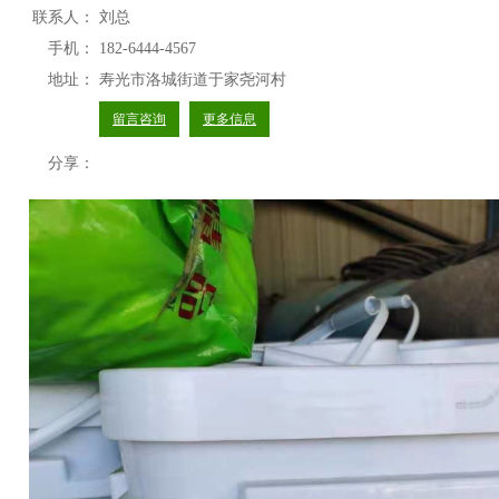
联系人：
刘总
手机：
182-6444-4567
地址：
寿光市洛城街道于家尧河村
留言咨询
更多信息
分享：