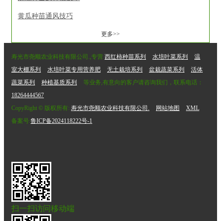
黄瓜种苗通风技巧
更多>>
寿光市尧顺农业科技有限公司.,专营
西红柿种苗系列
水培叶菜系列
温
室大棚系列
水培叶菜专用营养肥
无土栽培系列
盆栽蔬菜系列
活体
蔬菜系列
种植基质系列
等业务,有意向的客户请咨询我们，联系电话：
18264444567
CopyRight © 版权所有:
寿光市尧顺农业科技有限公司.
网站地图
XML
备案号:
鲁ICP备2024118222号-1
扫一扫访问移动端