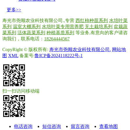
更多>>
寿光市尧顺农业科技有限公司.,专营
西红柿种苗系列
水培叶菜
系列
温室大棚系列
水培叶菜专用营养肥
无土栽培系列
盆栽蔬
菜系列
活体蔬菜系列
种植基质系列
等业务,有意向的客户请咨
询我们，联系电话：
18264444567
CopyRight © 版权所有:
寿光市尧顺农业科技有限公司.
网站地
图
XML
备案号:
鲁ICP备2024118222号-1
扫一扫访问移动端
电话咨询
短信咨询
留言咨询
查看地图