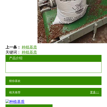
上一条：
种植基质
关键词：
种植基质
产品介绍
猜你喜欢
更多>>
相关推荐