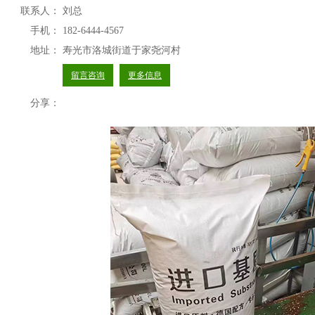
联系人：
刘总
手机：
182-6444-4567
地址：
寿光市洛城街道于家尧河村
留言咨询
更多信息
分享：