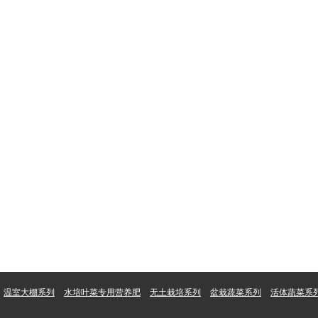
温室大棚系列
水培叶菜专用营养肥
无土栽培系列
盆栽蔬菜系列
活体蔬菜系