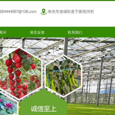
264444567@126.com
寿光市洛城街道于家尧河村
展示
留言反馈
联系我们